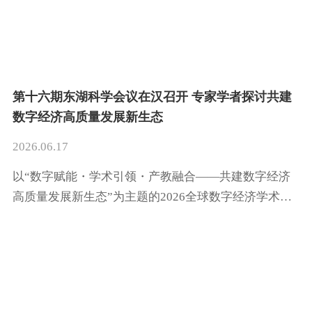
第十六期东湖科学会议在汉召开 专家学者探讨共建
数字经济高质量发展新生态
2026.06.17
以“数字赋能・学术引领・产教融合——共建数字经济
高质量发展新生态”为主题的2026全球数字经济学术峰
会（第十六期东湖科学会议）于6月13日至14日在武汉
召开。本次峰会由中国电子信息行业联合会数字经济专
委会支持统筹，长三角数字经济产业集群学会联合体、
全球数字经济产业联盟、武汉计算机软件工程学会联合
主办，武汉理工大学具体承办，同时得到全国数字经济