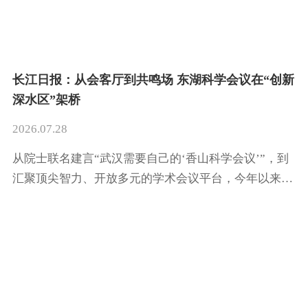
长江日报：从会客厅到共鸣场 东湖科学会议在“创新
深水区”架桥
2026.07.28
从院士联名建言“武汉需要自己的‘香山科学会议’”，到
汇聚顶尖智力、开放多元的学术会议平台，今年以来，
东湖科学会议创新机制、扩大面向，深挖武汉院士专家
资源，从武创院牵头主办会议到与武汉市科协等机构合
作开放办会，集聚20余位中外院士，吸引3000余位科学
家、产业家、投资人参加，瞄准前沿交叉“真问题”，扎
根中部产业优势，构建技术-产业-资本的武汉“朋友
圈”。