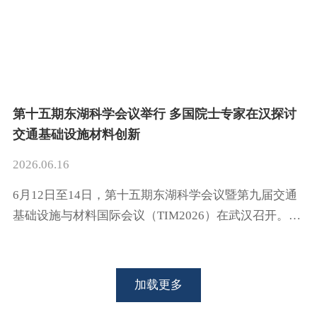
联席会、武汉市科学技术协会、武汉产业创新发展研究
院等单位的大力支持。第十四届全国政协委员、工业和
信息化部原副部长王江平，中国工程院院士、武汉大学
教授刘经南，北京交通大
第十五期东湖科学会议举行 多国院士专家在汉探讨
交通基础设施材料创新
2026.06.16
6月12日至14日，第十五期东湖科学会议暨第九届交通
基础设施与材料国际会议（TIM2026）在武汉召开。本
次会议由国际华人基础设施工作者协会（IACIP）与武
汉理工大学联合举办，汇聚了来自中国、美国、荷兰、
加拿大、南非、俄罗斯、英国、新加坡等10个国家和地
加载更多
区的院士、知名学者、行业代表及青年学生等500余位