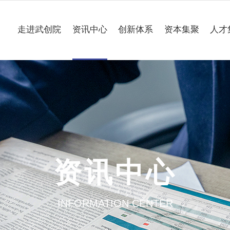
走进武创院
资讯中心
创新体系
资本集聚
人才
关于我们
科技要闻
专业研究所
理事会
工作动态
企业联合创新中心
组织架构
媒体聚焦
公共服务平台
大事记
一路“项”新
项目意向申报
资讯中心
园区介绍
通知公告
INFORMATION CENTER