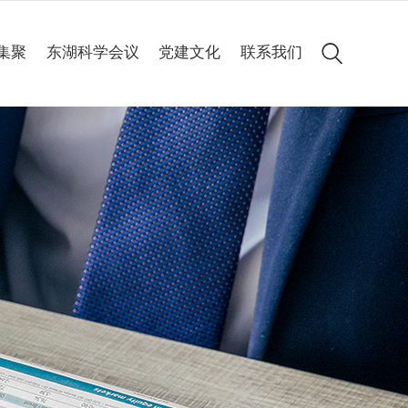
集聚
东湖科学会议
党建文化
联系我们
会议简介
党建动态
历届集锦
专题专栏
高清图集
会议聚焦
精彩60秒
线上申办