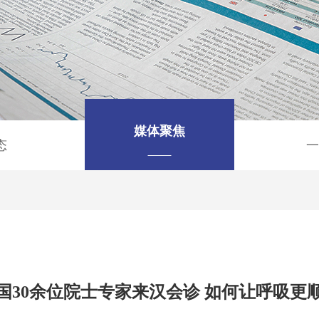
媒体聚焦
态
一
国30余位院士专家来汉会诊 如何让呼吸更