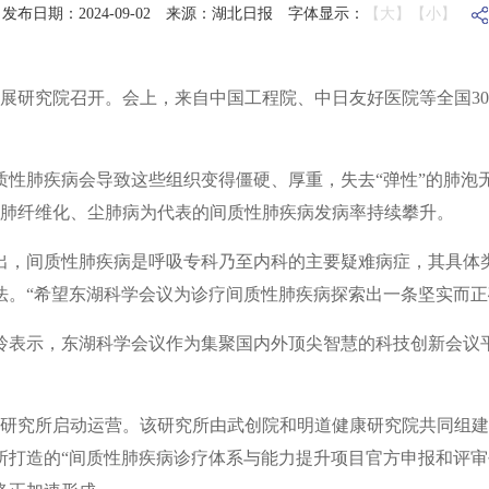
发布日期：2024-09-02
来源：湖北日报
字体显示：
【大】
【小】
发展研究院召开。会上，来自中国工程院、中日友好医院等全国3
质性肺疾病会导致这些组织变得僵硬、厚重，失去“弹性”的肺泡
以肺纤维化、尘肺病为代表的间质性肺疾病发病率持续攀升。
出，间质性肺疾病是呼吸专科乃至内科的主要疑难病症，其具体类
法。“希望东湖科学会议为诊疗间质性肺疾病探索出一条坚实而正
玲表示，东湖科学会议作为集聚国内外顶尖智慧的科技创新会议
病研究所启动运营。该研究所由武创院和明道健康研究院共同组
打造的“间质性肺疾病诊疗体系与能力提升项目官方申报和评审平