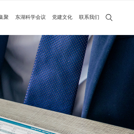
集聚
东湖科学会议
党建文化
联系我们
会议简介
党建动态
历届集锦
专题专栏
高清图集
会议聚焦
精彩60秒
线上申办