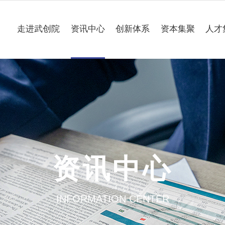
走进武创院
资讯中心
创新体系
资本集聚
人才
关于我们
科技要闻
专业研究所
理事会
工作动态
企业联合创新中心
组织架构
媒体聚焦
公共服务平台
大事记
一路“项”新
项目意向申报
资讯中心
园区介绍
通知公告
INFORMATION CENTER