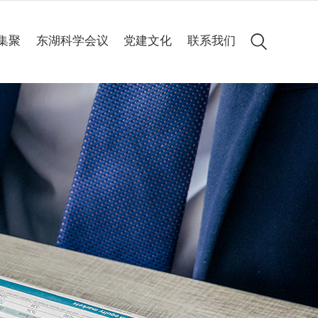
集聚
东湖科学会议
党建文化
联系我们
会议简介
党建动态
历届集锦
专题专栏
高清图集
会议聚焦
精彩60秒
线上申办