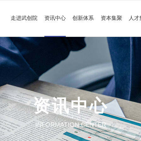
走进武创院
资讯中心
创新体系
资本集聚
人才
关于我们
科技要闻
专业研究所
理事会
工作动态
企业联合创新中心
组织架构
媒体聚焦
公共服务平台
大事记
一路“项”新
项目意向申报
资讯中心
园区介绍
通知公告
INFORMATION CENTER