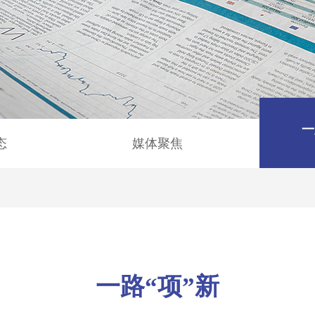
一
态
媒体聚焦
一路“项”新