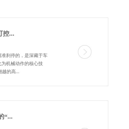
...
精准刹停的，是深藏于车
化为机械动作的核心技
的高...
...