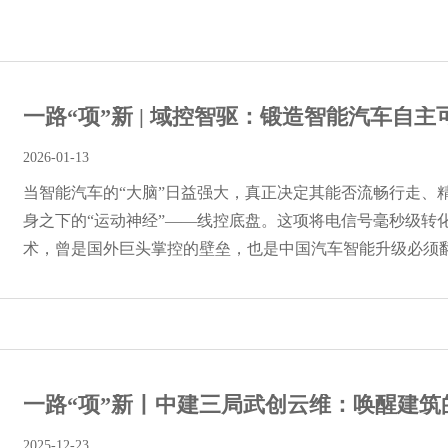
一路“项”新 | 域控智驱：锻造智能汽车自主可控
2026-01-13
当智能汽车的“大脑”日益强大，真正决定其能否流畅行走、
身之下的“运动神经”——线控底盘。这项将电信号毫秒级转
术，曾是国外巨头掌控的壁垒，也是中国汽车智能升级必须翻越
一路“项”新丨中建三局武创云维：唤醒建筑的“
2025-12-23