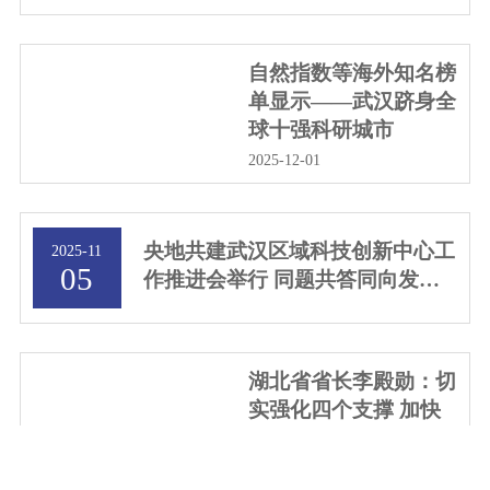
自然指数等海外知名榜
单显示——武汉跻身全
球十强科研城市
2025-12-01
央地共建武汉区域科技创新中心工
2025-11
05
作推进会举行 同题共答同向发力
全力打造具有全国影响力的科技创
新高地——阴和俊王忠林讲话 李
殿勋主持
湖北省省长李殿勋：切
实强化四个支撑 加快
推动科技创新和产业创
新融合发展
2025-06-16