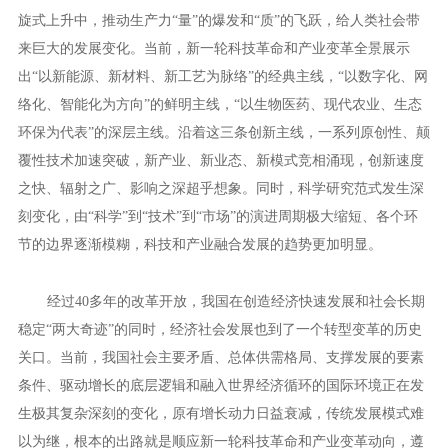
旋式上升中，推动生产力“量”的爆发和“质”的飞跃，给人类社会带
来巨大的发展变化。当前，新一轮科技革命和产业变革全景展示
出“以新能源、新材料、新工艺为脉络”的经典主线，“以数字化、网
络化、智能化为方向”的鲜明主线，“以生物医药、现代农业、生态
环保为代表”的深层主线。沿着这三条创新主线，一系列原创性、颠
覆性技术加速突破，新产业、新业态、新模式竞相涌现，创新速度
之快、辐射之广、影响之深超乎想象。同时，科学研究范式发生深
刻变化，由“科学”到“技术”到“市场”的演进周期极大缩短、各个环
节的边界逐渐模糊，科技和产业融合发展的趋势更加明显。
经过40多年的改革开放，我国在创造经济快速发展和社会长期
稳定“两大奇迹”的同时，经济社会发展也到了一个转型变革的历史
关口。当前，我国社会主要矛盾、总体供需格局、支撑发展的要素
条件、驱动增长的底层逻辑和融入世界经济循环的国际环境正在发
生极其复杂深刻的变化，原有增长动力日益衰减，传统发展模式难
以为继，根本的出路就是顺应新一轮科技革命和产业变革动向，遵