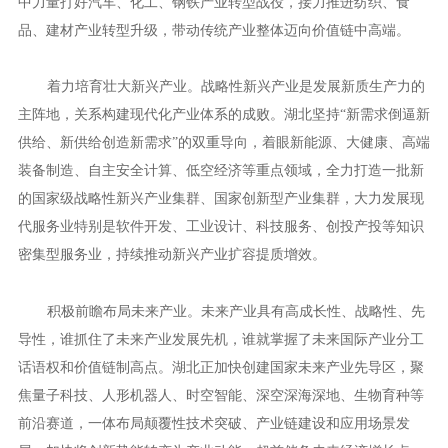
中力量打好汽车、化工、钢铁产业转型战役，接力推进纺织、食
品、建材产业转型升级，带动传统产业整体迈向价值链中高端。
着力培育壮大新兴产业。战略性新兴产业是发展新质生产力的
主阵地，关系构建现代化产业体系的成败。湖北坚持“新需求倒逼新
供给、新供给创造新需求”的双重导向，着眼新能源、大健康、高端
装备制造、自主安全计算、低空经济等重点领域，全力打造一批新
的国家级战略性新兴产业集群、国家创新型产业集群，大力发展现
代服务业特别是软件开发、工业设计、科技服务、创投产投等知识
密集型服务业，持续推动新兴产业扩容提质增效。
积极前瞻布局未来产业。未来产业具有高成长性、战略性、先
导性，谁抓住了未来产业发展先机，谁就掌握了未来国际产业分工
话语权和价值链制高点。湖北正加快创建国家未来产业先导区，聚
焦量子科技、人形机器人、时空智能、深空深海深地、生物育种等
前沿赛道，一体布局颠覆性技术突破、产业链建设和应用场景发