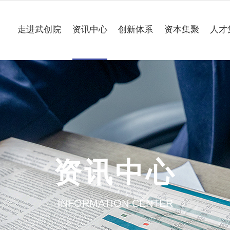
走进武创院
资讯中心
创新体系
资本集聚
人才
关于我们
科技要闻
专业研究所
理事会
工作动态
企业联合创新中心
组织架构
媒体聚焦
公共服务平台
大事记
一路“项”新
项目意向申报
资讯中心
园区介绍
通知公告
INFORMATION CENTER