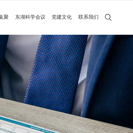
集聚
东湖科学会议
党建文化
联系我们
会议简介
党建动态
历届集锦
专题专栏
高清图集
会议聚焦
精彩60秒
线上申办