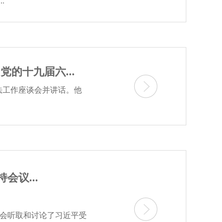
.
的十九届六...
法工作座谈会并讲话。他
议...
全会听取和讨论了习近平受