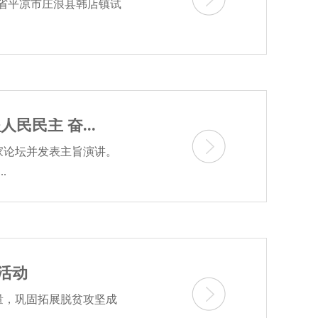
肃省平凉市庄浪县韩店镇试
民主 奋...
家论坛并发表主旨演讲。
.
活动
量，巩固拓展脱贫攻坚成