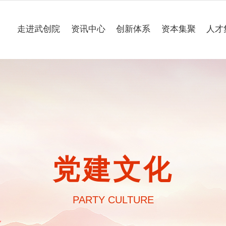
走进武创院
资讯中心
创新体系
资本集聚
人才
关于我们
科技要闻
专业研究所
理事会
工作动态
企业联合创新中心
组织架构
媒体聚焦
公共服务平台
大事记
一路“项”新
项目意向申报
党建文化
园区介绍
通知公告
PARTY CULTURE