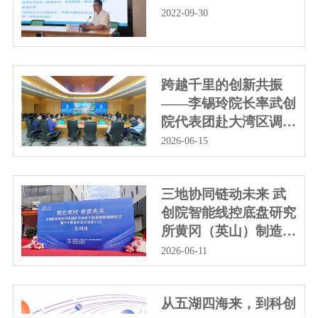
2022-09-30
跨越千里的创新共振
——李锡玲院长率武创
院代表团赴大湾区调研
对接
2026-06-15
三地协同链动未来 武
创院智能线控底盘研究
所黄冈（英山）制造基
地揭牌
2026-06-11
从五湖四海来，到科创