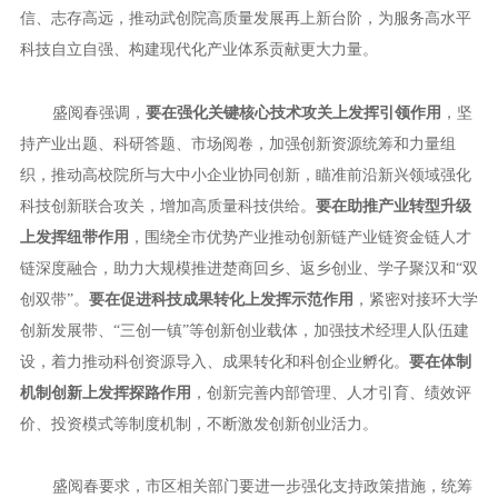
信、志存高远，推动武创院高质量发展再上新台阶，为服务高水平
科技自立自强、构建现代化产业体系贡献更大力量。
盛阅春强调，
要在强化关键核心技术攻关上发挥引领作用
，坚
持产业出题、科研答题、市场阅卷，加强创新资源统筹和力量组
织，推动高校院所与大中小企业协同创新，瞄准前沿新兴领域强化
科技创新联合攻关，增加高质量科技供给。
要在助推产业转型升级
上发挥纽带作用
，围绕全市优势产业推动创新链产业链资金链人才
链深度融合，助力大规模推进楚商回乡、返乡创业、学子聚汉和“双
创双带”。
要在促进科技成果转化上发挥示范作用
，紧密对接环大学
创新发展带、“三创一镇”等创新创业载体，加强技术经理人队伍建
设，着力推动科创资源导入、成果转化和科创企业孵化。
要在体制
机制创新上发挥探路作用
，创新完善内部管理、人才引育、绩效评
价、投资模式等制度机制，不断激发创新创业活力。
盛阅春要求，市区相关部门要进一步强化支持政策措施，统筹