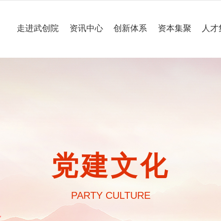
走进武创院
资讯中心
创新体系
资本集聚
人才
关于我们
科技要闻
专业研究所
理事会
工作动态
企业联合创新中心
组织架构
媒体聚焦
公共服务平台
大事记
一路“项”新
项目意向申报
党建文化
园区介绍
通知公告
PARTY CULTURE