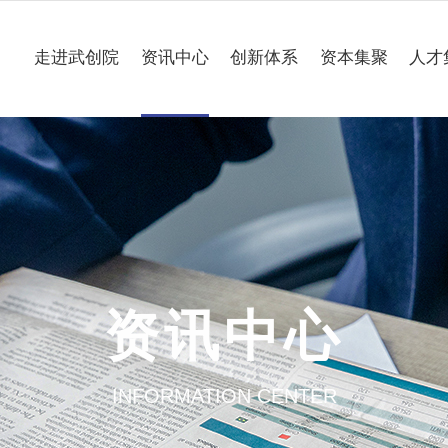
走进武创院
资讯中心
创新体系
资本集聚
人才
关于我们
科技要闻
专业研究所
理事会
工作动态
企业联合创新中心
组织架构
媒体聚焦
公共服务平台
大事记
一路“项”新
项目意向申报
资讯中心
园区介绍
通知公告
INFORMATION CENTER