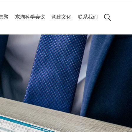
集聚
东湖科学会议
党建文化
联系我们
会议简介
党建动态
历届集锦
专题专栏
高清图集
会议聚焦
精彩60秒
线上申办