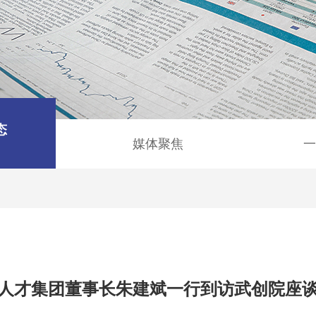
态
媒体聚焦
一
人才集团董事长朱建斌一行到访武创院座